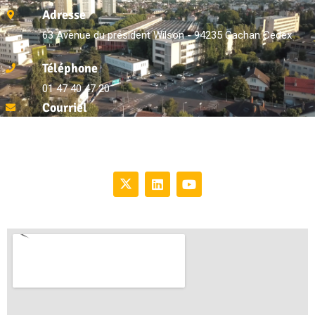
Adresse
63 Avenue du président Wilson - 94235 Cachan Cedex
Téléphone
01 47 40 47 20
Courriel
ce.0940580v@ac-creteil.fr