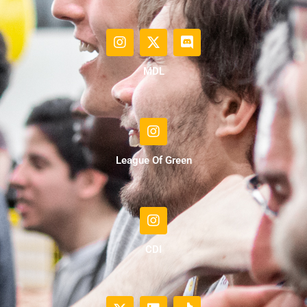
MDL
League Of Green
CDI