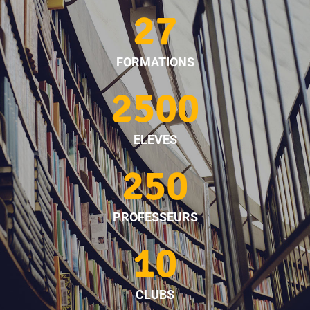
27
FORMATIONS
2500
ELEVES
250
PROFESSEURS
10
CLUBS