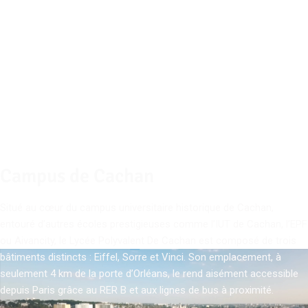
Réseau ALUMNI
Cliquer ici
Campus de Cachan
Situé au cœur du campus universitaire historique de Cachan,
entouré d’autres écoles prestigieuses comme l’IUT de Cachan, l’EPF
ou Aivancity, le Lycée Polyvalent De Cachan est composé de trois
bâtiments distincts : Eiffel, Sorre et Vinci. Son emplacement, à
seulement 4 km de la porte d’Orléans, le rend aisément accessible
depuis Paris grâce au RER B et aux lignes de bus à proximité.