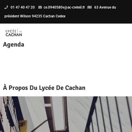
01 47 40 47 20
ce.0940580v@ac-creteil.fr
63 Avenue du
président Wilson 94235 Cachan Cedex
Agenda
À Propos Du Lycée De Cachan