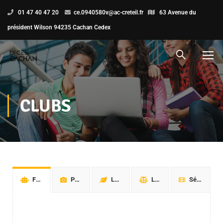
01 47 40 47 20
ce.0940580v@ac-creteil.fr
63 Avenue du
président Wilson 94235 Cachan Cedex
CLUBS
Fablab
Photo
League of green
Les apprentis juristes
Séance cinéma