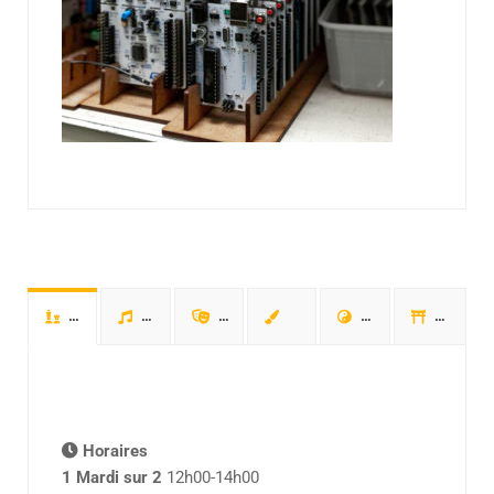
Jeux de société
Musique
Théâtre - Éloquence
Art
Lzen
Club Jap
Horaires
1 Mardi sur 2
12h00-14h00