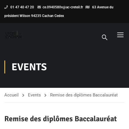
01 47 40 47 20
ce.0940580v@ac-creteil.fr
63 Avenue du
président Wilson 94235 Cachan Cedex
EVENTS
Accueil
Events
Remise des diplômes Baccalauréat
Remise des diplômes Baccalauréat