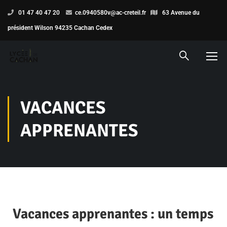
01 47 40 47 20
ce.0940580v@ac-creteil.fr
63 Avenue du
président Wilson 94235 Cachan Cedex
VACANCES
APPRENANTES
Vacances apprenantes : un temps