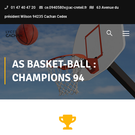
01 47 40 47 20
ce.0940580v@ac-creteil.fr
63 Avenue du
président Wilson 94235 Cachan Cedex
AS BASKET-BALL :
CHAMPIONS 94