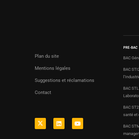
PRE-BAC
Plan du site
BAC Gén
Mentions légales
BAC STI2
l’Indust
Suggestions et réclamations
BAC STL 
Contact
Laborato
BAC ST2S
santé et 
BAC STMG
manageme