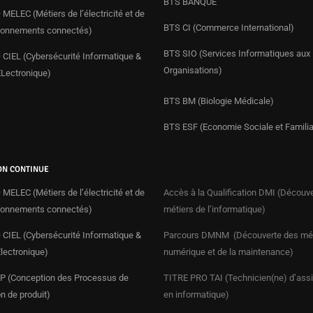
BTS BANQUE
MELEC (Métiers de l’électricité et de
BTS CI (Commerce International)
ronnements connectés)
BTS SIO (Services Informatiques aux
CIEL (Cybersécurité Informatique &
Organisations)
ÉLectronique)
BTS BM (Biologie Médicale)
BTS ESF (Economie Sociale et Familia
ON CONTINUE
MELEC (Métiers de l’électricité et de
Accès à la Qualification DMI (Découv
ronnements connectés)
métiers de l’informatique)
CIEL (Cybersécurité Informatique &
Parcours DMNM (Découverte des mét
Électronique)
numérique et de la maintenance)
 (Conception des Processus de
TITRE PRO
TAI (Technicien(ne) d’ass
on de produit)
en informatique)