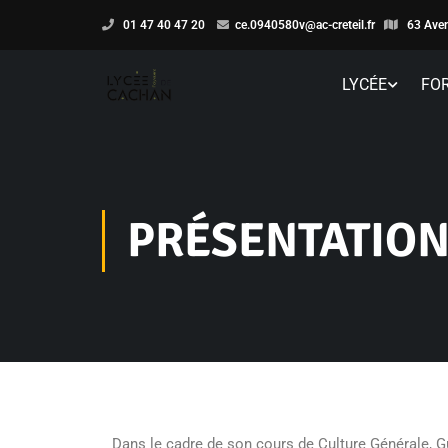
01 47 40 47 20
ce.0940580v@ac-creteil.fr
63 Aven
LYCÉE
FO
PRÉSENTATION
Dans le cadre de son cours de Culture Générale, Gu