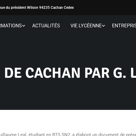
ue du président Wilson 94235 Cachan Cedex
RMATIONS
ACTUALITÉS
VIE LYCÉENNE
ENTREPRI
 DE CACHAN PAR G. 
illaume Leal, étudiant en BTS SN2, a élaboré un document de présen