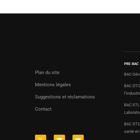
PRE-BAC
Plan du site
BAC Gén
Mentions légales
BAC STI2
l’Indust
Suggestions et réclamations
BAC STL 
Contact
Laborato
BAC ST2S
santé et 