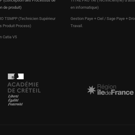
 (Conception des Processus de
TITRE PRO
TAI (Technicien(ne) d’ass
on de produit)
en informatique)
O TSMPP (Technicien Supérieur
Gestion Paye + Ciel / Sage Paye + Dro
 Produit Process)
Travail.
n Catia V5