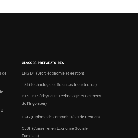
CLASSES PRÉPARATOIRES
s de
ENS D1 (Droit, économie et gestion)
TSI (Technologie et Sciences Industrielles)
de
PTSI-PT* (Physique, Technologie et Sciences
de l’Ingénieur)
 &
DCG (Diplôme de Comptabilité et de Gestion)
CESF (Conseiller en Économie Sociale
Familiale)