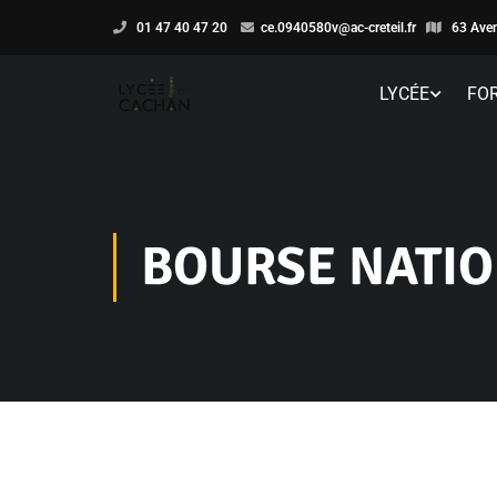
01 47 40 47 20
ce.0940580v@ac-creteil.fr
63 Aven
LYCÉE
FO
BOURSE NATIO