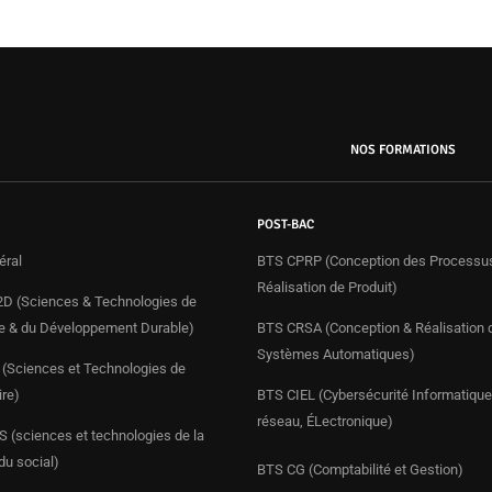
NOS FORMATIONS
POST-BAC
éral
BTS CPRP (Conception des Processu
Réalisation de Produit)
D (Sciences & Technologies de
rie & du Développement Durable)
BTS CRSA (Conception & Réalisation 
Systèmes Automatiques)
(Sciences et Technologies de
ire)
BTS CIEL (Cybersécurité Informatique
réseau, ÉLectronique)
 (sciences et technologies de la
du social)
BTS CG (Comptabilité et Gestion)