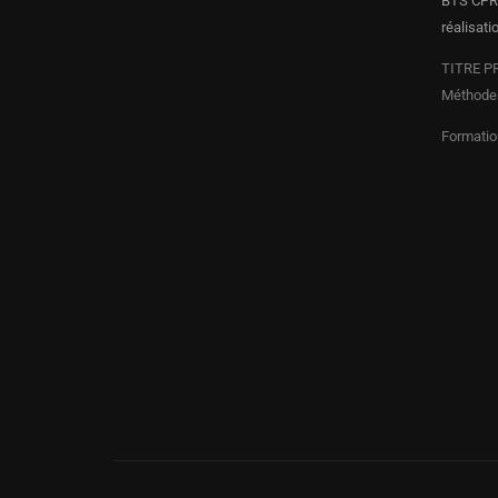
BTS CPRP
réalisati
TITRE PR
Méthodes
Formatio