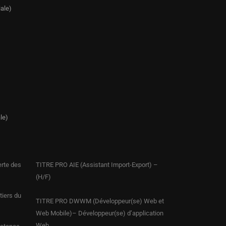
ale)
le)
erte des
TITRE PRO AIE (Assistant Import-Export) –
(H/F)
iers du
TITRE PRO DWWM (Développeur(se) Web et
Web Mobile)– Développeur(se) d’application
Web