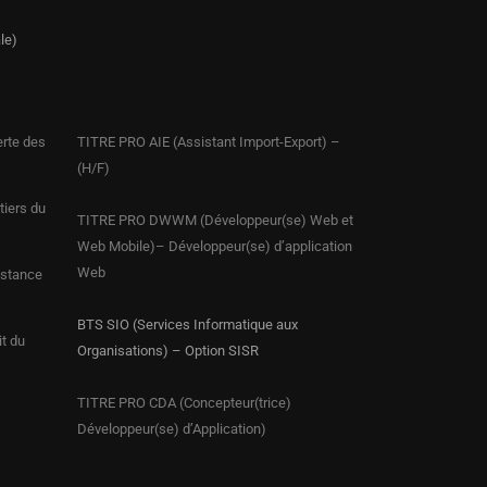
le)
erte des
TITRE PRO AIE (Assistant Import-Export) –
(H/F)
iers du
TITRE PRO DWWM (Développeur(se) Web et
Web Mobile)– Développeur(se) d’application
Web
istance
BTS SIO (Services Informatique aux
it du
Organisations) – Option SISR
TITRE PRO CDA (Concepteur(trice)
Développeur(se) d’Application)