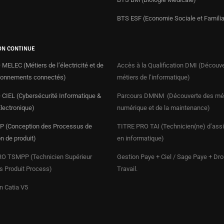
BTS ESF (Economie Sociale et Familia
ON CONTINUE
MELEC (Métiers de l’électricité et de
Accès à la Qualification DMI (Découv
ronnements connectés)
métiers de l’informatique)
CIEL (Cybersécurité Informatique &
Parcours DMNM (Découverte des mét
Électronique)
numérique et de la maintenance)
 (Conception des Processus de
TITRE PRO
TAI (Technicien(ne) d’ass
on de produit)
en informatique)
O TSMPP (Technicien Supérieur
Gestion Paye + Ciel / Sage Paye + Dro
 Produit Process)
Travail.
n Catia V5