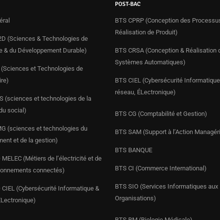
POST-BAC
éral
BTS CPRP (Conception des Processu
Réalisation de Produit)
D (Sciences & Technologies de
rie & du Développement Durable)
BTS CRSA (Conception & Réalisation 
Systèmes Automatiques)
(Sciences et Technologies de
ire)
BTS CIEL (Cybersécurité Informatique
réseau, ÉLectronique)
 (sciences et technologies de la
du social)
BTS CG (Comptabilité et Gestion)
 (sciences et technologies du
BTS SAM (Support à l’Action Managéri
nt et de la gestion)
BTS BANQUE
MELEC (Métiers de l’électricité et de
BTS CI (Commerce International)
ronnements connectés)
BTS SIO (Services Informatiques aux
CIEL (Cybersécurité Informatique &
Organisations)
ÉLectronique)
BTS BM (Biologie Médicale)