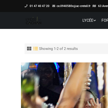
01 47 40 47 20
ce.0940580v@ac-creteil.fr
63 Aven
LYCÉE
FO
Showing 1-2 of 2 results