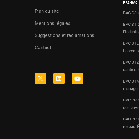
PRE-BAC
Plan du site
BAC Gén
Mentions légales
BAC STI2
l’Indust
Suggestions et réclamations
BAC STL 
Contact
Laborato
BAC ST2S
santé et 
BAC STMG
manageme
BAC PRO 
ses envi
BAC PRO 
réseau, 